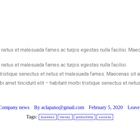
 netus et malesuada fames ac turpis egestas nulla facilisi. Maece
 netus et malesuada fames ac turpis egestas nulla facilisi.
 tristique senectus et netus et malesuada fames. Maecenas sit ame
i amet tincidunt elit – habitant morbi tristique senectus et net
Company news
By
aclapano@gmail.com
February 5, 2020
Leave
Tags:
business
money
productivity
success